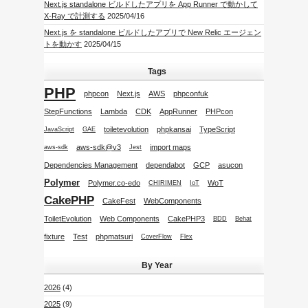
Next.js standalone ビルドしたアプリを App Runner で動かして
X-Ray で計測する
2025/04/16
Next.js を standalone ビルドしたアプリで New Relic エージェン
トを動かす
2025/04/15
Tags
PHP
phpcon
Next.js
AWS
phpconfuk
StepFunctions
Lambda
CDK
AppRunner
PHPcon
toiletevolution
phpkansai
TypeScript
JavaScript
GAE
aws-sdk@v3
import maps
aws-sdk
Jest
Dependencies Management
dependabot
GCP
asucon
Polymer
Polymer.co-edo
WoT
CHIRIMEN
IoT
CakePHP
CakeFest
WebComponents
ToiletEvolution
Web Components
CakePHP3
BDD
Behat
fixture
Test
phpmatsuri
CoverFlow
Flex
By Year
2026
(4)
2025
(9)