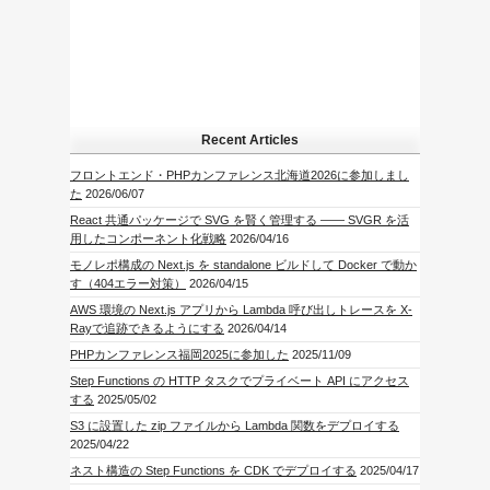
Recent Articles
フロントエンド・PHPカンファレンス北海道2026に参加しまし
た
2026/06/07
React 共通パッケージで SVG を賢く管理する —— SVGR を活
用したコンポーネント化戦略
2026/04/16
モノレポ構成の Next.js を standalone ビルドして Docker で動か
す（404エラー対策）
2026/04/15
AWS 環境の Next.js アプリから Lambda 呼び出しトレースを X-
Rayで追跡できるようにする
2026/04/14
PHPカンファレンス福岡2025に参加した
2025/11/09
Step Functions の HTTP タスクでプライベート API にアクセス
する
2025/05/02
S3 に設置した zip ファイルから Lambda 関数をデプロイする
2025/04/22
ネスト構造の Step Functions を CDK でデプロイする
2025/04/17