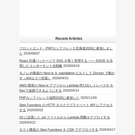
Recent Articles
フロントエンド・PHPカンファレンス北海道2026に参加しまし
た
2026/06/07
React 共通パッケージで SVG を賢く管理する —— SVGR を活
用したコンポーネント化戦略
2026/04/16
モノレポ構成の Next.js を standalone ビルドして Docker で動か
す（404エラー対策）
2026/04/15
AWS 環境の Next.js アプリから Lambda 呼び出しトレースを X-
Rayで追跡できるようにする
2026/04/14
PHPカンファレンス福岡2025に参加した
2025/11/09
Step Functions の HTTP タスクでプライベート API にアクセス
する
2025/05/02
S3 に設置した zip ファイルから Lambda 関数をデプロイする
2025/04/22
ネスト構造の Step Functions を CDK でデプロイする
2025/04/17