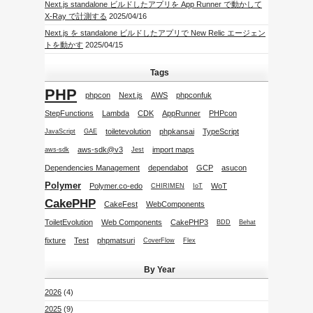
Next.js standalone ビルドしたアプリを App Runner で動かして
X-Ray で計測する
2025/04/16
Next.js を standalone ビルドしたアプリで New Relic エージェン
トを動かす
2025/04/15
Tags
PHP
phpcon
Next.js
AWS
phpconfuk
StepFunctions
Lambda
CDK
AppRunner
PHPcon
toiletevolution
phpkansai
TypeScript
JavaScript
GAE
aws-sdk@v3
import maps
aws-sdk
Jest
Dependencies Management
dependabot
GCP
asucon
Polymer
Polymer.co-edo
WoT
CHIRIMEN
IoT
CakePHP
CakeFest
WebComponents
ToiletEvolution
Web Components
CakePHP3
BDD
Behat
fixture
Test
phpmatsuri
CoverFlow
Flex
By Year
2026
(4)
2025
(9)