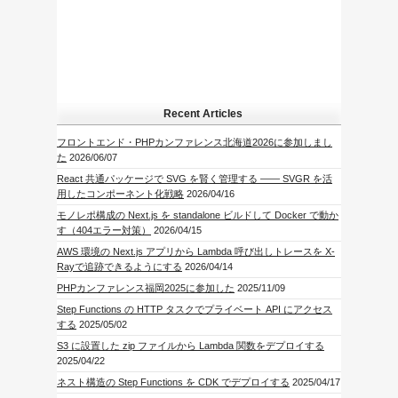
Recent Articles
フロントエンド・PHPカンファレンス北海道2026に参加しまし
た
2026/06/07
React 共通パッケージで SVG を賢く管理する —— SVGR を活
用したコンポーネント化戦略
2026/04/16
モノレポ構成の Next.js を standalone ビルドして Docker で動か
す（404エラー対策）
2026/04/15
AWS 環境の Next.js アプリから Lambda 呼び出しトレースを X-
Rayで追跡できるようにする
2026/04/14
PHPカンファレンス福岡2025に参加した
2025/11/09
Step Functions の HTTP タスクでプライベート API にアクセス
する
2025/05/02
S3 に設置した zip ファイルから Lambda 関数をデプロイする
2025/04/22
ネスト構造の Step Functions を CDK でデプロイする
2025/04/17