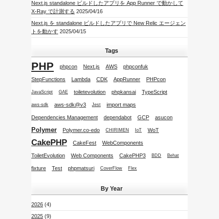
Next.js standalone ビルドしたアプリを App Runner で動かして
X-Ray で計測する
2025/04/16
Next.js を standalone ビルドしたアプリで New Relic エージェン
トを動かす
2025/04/15
Tags
PHP
phpcon
Next.js
AWS
phpconfuk
StepFunctions
Lambda
CDK
AppRunner
PHPcon
toiletevolution
phpkansai
TypeScript
JavaScript
GAE
aws-sdk@v3
import maps
aws-sdk
Jest
Dependencies Management
dependabot
GCP
asucon
Polymer
Polymer.co-edo
WoT
CHIRIMEN
IoT
CakePHP
CakeFest
WebComponents
ToiletEvolution
Web Components
CakePHP3
BDD
Behat
fixture
Test
phpmatsuri
CoverFlow
Flex
By Year
2026
(4)
2025
(9)