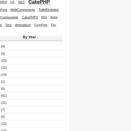
CakePHP
WoT
IMEN
IoT
Fest
WebComponents
ToiletEvolution
 Components
CakePHP3
BDD
Behat
re
Test
phpmatsuri
CoverFlow
Flex
By Year
(4)
(9)
(10)
(12)
(14)
(1)
(6)
(41)
(31)
(7)
(5)
(13)
(14)