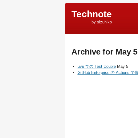
Technote
by sizuhiko
Archive for May 5
uvu での Test Double
May 5
GitHub Enterprise の Act