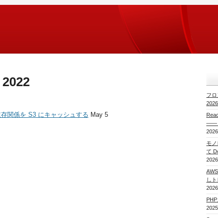
 2022
フロ
20
ions で依存関係を S3 にキャッシュする
May 5
Re
——
2026
モノレ
て 
2026
AWS
しト
2026
PH
2025