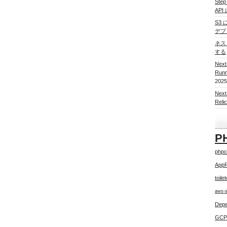
Ste
AP
S3 
デプ
ネスト
する
Nex
Run
2025
Nex
Re
P
phpc
App
toile
aws-
Depe
GCP