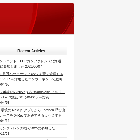
Recent Articles
ントエンド・PHPカンファレンス北海道
26に参加しました
2026/06/07
act 共通パッケージで SVG を賢く管理する
 SVGR を活用したコンポーネント化戦略
/04/16
ポ構成の Next.js を standalone ビルドし
Docker で動かす（404エラー対策）
/04/15
 環境の Next.js アプリから Lambda 呼び出
レースを X-Rayで追跡できるようにする
/04/14
Pカンファレンス福岡2025に参加した
/11/09