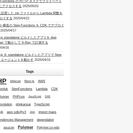
p Functions の HTTP タスクでプライベート
I にアクセスする
2025/05/02
に設置した zip ファイルから Lambda 関数を
ロイする
2025/04/22
構造の Step Functions を CDK でデプロイ
2025/04/17
t.js standalone ビルドしたアプリを App
ner で動かして X-Ray で計測する
/04/16
t.js を standalone ビルドしたアプリで New
lic エージェントを動かす
2025/04/15
Tags
HP
phpcon
Next.js
AWS
onfuk
StepFunctions
Lambda
CDK
Runner
PHPcon
JavaScript
GAE
tevolution
phpkansai
TypeScript
aws-sdk@v3
import maps
sdk
Jest
ndencies Management
dependabot
Polymer
asucon
Polymer.co-edo