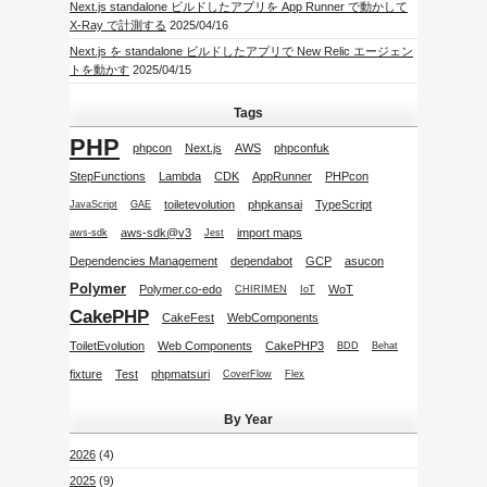
Next.js standalone ビルドしたアプリを App Runner で動かして
X-Ray で計測する
2025/04/16
Next.js を standalone ビルドしたアプリで New Relic エージェン
トを動かす
2025/04/15
Tags
PHP
phpcon
Next.js
AWS
phpconfuk
StepFunctions
Lambda
CDK
AppRunner
PHPcon
toiletevolution
phpkansai
TypeScript
JavaScript
GAE
aws-sdk@v3
import maps
aws-sdk
Jest
Dependencies Management
dependabot
GCP
asucon
Polymer
Polymer.co-edo
WoT
CHIRIMEN
IoT
CakePHP
CakeFest
WebComponents
ToiletEvolution
Web Components
CakePHP3
BDD
Behat
fixture
Test
phpmatsuri
CoverFlow
Flex
By Year
2026
(4)
2025
(9)