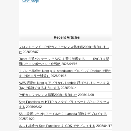
Next page
Recent Articles
フロントエンド・PHPカンファレンス北海道2026に参加しまし
た
2026/06/07
React 共通パッケージで SVG を賢く管理する —— SVGR を活
用したコンポーネント化戦略
2026/04/16
モノレポ構成の Next.js を standalone ビルドして Docker で動か
す（404エラー対策）
2026/04/15
AWS 環境の Next.js アプリから Lambda 呼び出しトレースを X-
Rayで追跡できるようにする
2026/04/14
PHPカンファレンス福岡2025に参加した
2025/11/09
Step Functions の HTTP タスクでプライベート API にアクセス
する
2025/05/02
S3 に設置した zip ファイルから Lambda 関数をデプロイする
2025/04/22
ネスト構造の Step Functions を CDK でデプロイする
2025/04/17