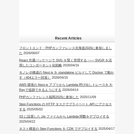
Recent Articles
フロントエンド・PHPカンファレンス北海道2026に参加しまし
た
2026/06/07
React 共通パッケージで SVG を賢く管理する —— SVGR を活
用したコンポーネント化戦略
2026/04/16
モノレポ構成の Next.js を standalone ビルドして Docker で動か
す（404エラー対策）
2026/04/15
AWS 環境の Next.js アプリから Lambda 呼び出しトレースを X-
Rayで追跡できるようにする
2026/04/14
PHPカンファレンス福岡2025に参加した
2025/11/09
Step Functions の HTTP タスクでプライベート API にアクセス
する
2025/05/02
S3 に設置した zip ファイルから Lambda 関数をデプロイする
2025/04/22
ネスト構造の Step Functions を CDK でデプロイする
2025/04/17