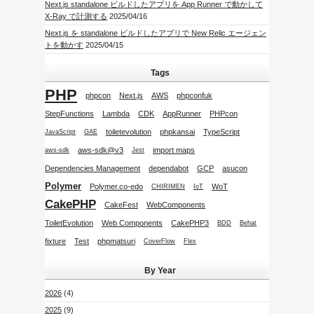
Next.js standalone ビルドしたアプリを App Runner で動かして
X-Ray で計測する
2025/04/16
Next.js を standalone ビルドしたアプリで New Relic エージェン
トを動かす
2025/04/15
Tags
PHP
phpcon
Next.js
AWS
phpconfuk
StepFunctions
Lambda
CDK
AppRunner
PHPcon
toiletevolution
phpkansai
TypeScript
JavaScript
GAE
aws-sdk@v3
import maps
aws-sdk
Jest
Dependencies Management
dependabot
GCP
asucon
Polymer
Polymer.co-edo
WoT
CHIRIMEN
IoT
CakePHP
CakeFest
WebComponents
ToiletEvolution
Web Components
CakePHP3
BDD
Behat
fixture
Test
phpmatsuri
CoverFlow
Flex
By Year
2026
(4)
2025
(9)