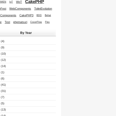
CakePHP
WoT
IMEN
IoT
Fest
WebComponents
ToiletEvolution
 Components
CakePHP3
BDD
Behat
re
Test
phpmatsuri
CoverFlow
Flex
By Year
(4)
(9)
(10)
(12)
(14)
(1)
(6)
(41)
(31)
(7)
(5)
(13)
(14)