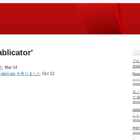
ablicator'
フロ
20
した
Mar 14
bricate を作りました
Oct 12
Re
——
2026
モノレ
て 
2026
AWS
しト
2026
PH
2025