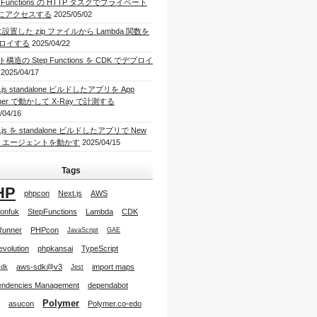
p Functions の HTTP タスクでプライベート
I にアクセスする
2025/05/02
に設置した zip ファイルから Lambda 関数を
ロイする
2025/04/22
構造の Step Functions を CDK でデプロイ
2025/04/17
t.js standalone ビルドしたアプリを App
ner で動かして X-Ray で計測する
/04/16
t.js を standalone ビルドしたアプリで New
lic エージェントを動かす
2025/04/15
Tags
HP
phpcon
Next.js
AWS
onfuk
StepFunctions
Lambda
CDK
Runner
PHPcon
JavaScript
GAE
tevolution
phpkansai
TypeScript
aws-sdk@v3
import maps
sdk
Jest
ndencies Management
dependabot
Polymer
asucon
Polymer.co-edo