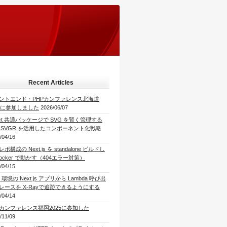
Recent Articles
ントエンド・PHPカンファレンス北海道
26に参加しました
2026/06/07
act 共通パッケージで SVG を賢く管理する
 SVGR を活用したコンポーネント化戦略
/04/16
ポ構成の Next.js を standalone ビルドし
Docker で動かす（404エラー対策）
/04/15
 環境の Next.js アプリから Lambda 呼び出
レースを X-Rayで追跡できるようにする
/04/14
Pカンファレンス福岡2025に参加した
/11/09