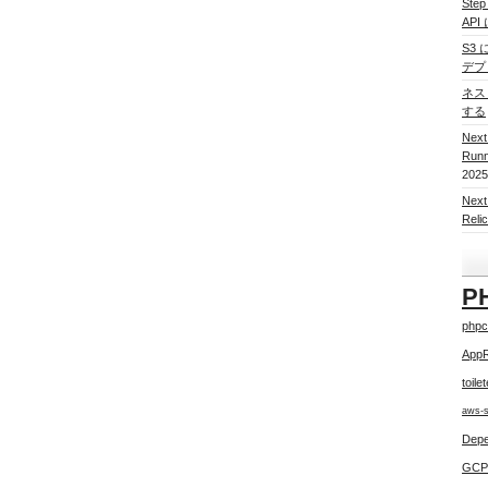
Ste
AP
S3 
デプ
ネスト
する
Nex
Run
2025
Nex
Re
P
phpc
App
toile
aws-
Depe
GCP