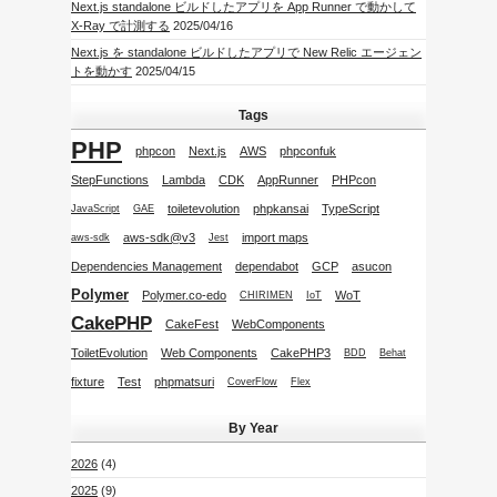
Next.js standalone ビルドしたアプリを App Runner で動かして
X-Ray で計測する
2025/04/16
Next.js を standalone ビルドしたアプリで New Relic エージェン
トを動かす
2025/04/15
Tags
PHP
phpcon
Next.js
AWS
phpconfuk
StepFunctions
Lambda
CDK
AppRunner
PHPcon
toiletevolution
phpkansai
TypeScript
JavaScript
GAE
aws-sdk@v3
import maps
aws-sdk
Jest
Dependencies Management
dependabot
GCP
asucon
Polymer
Polymer.co-edo
WoT
CHIRIMEN
IoT
CakePHP
CakeFest
WebComponents
ToiletEvolution
Web Components
CakePHP3
BDD
Behat
fixture
Test
phpmatsuri
CoverFlow
Flex
By Year
2026
(4)
2025
(9)