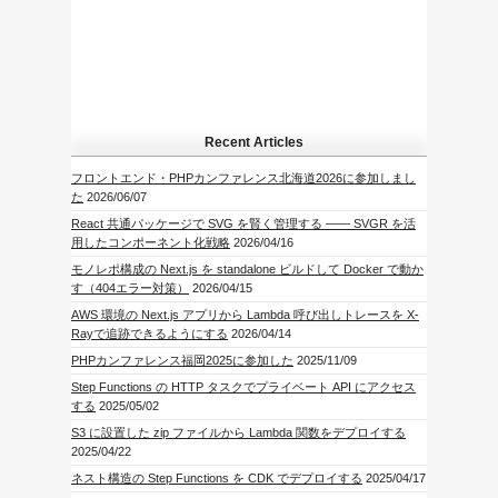
Recent Articles
フロントエンド・PHPカンファレンス北海道2026に参加しまし
た
2026/06/07
React 共通パッケージで SVG を賢く管理する —— SVGR を活
用したコンポーネント化戦略
2026/04/16
モノレポ構成の Next.js を standalone ビルドして Docker で動か
す（404エラー対策）
2026/04/15
AWS 環境の Next.js アプリから Lambda 呼び出しトレースを X-
Rayで追跡できるようにする
2026/04/14
PHPカンファレンス福岡2025に参加した
2025/11/09
Step Functions の HTTP タスクでプライベート API にアクセス
する
2025/05/02
S3 に設置した zip ファイルから Lambda 関数をデプロイする
2025/04/22
ネスト構造の Step Functions を CDK でデプロイする
2025/04/17