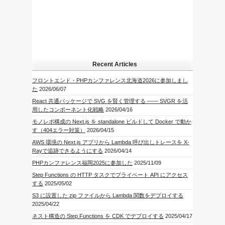
Recent Articles
フロントエンド・PHPカンファレンス北海道2026に参加しまし
た
2026/06/07
React 共通パッケージで SVG を賢く管理する —— SVGR を活
用したコンポーネント化戦略
2026/04/16
モノレポ構成の Next.js を standalone ビルドして Docker で動か
す（404エラー対策）
2026/04/15
AWS 環境の Next.js アプリから Lambda 呼び出しトレースを X-
Rayで追跡できるようにする
2026/04/14
PHPカンファレンス福岡2025に参加した
2025/11/09
Step Functions の HTTP タスクでプライベート API にアクセス
する
2025/05/02
S3 に設置した zip ファイルから Lambda 関数をデプロイする
2025/04/22
ネスト構造の Step Functions を CDK でデプロイする
2025/04/17