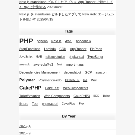
Next.js standalone ビルドしたアプリを App Runner で動かして
X-Ray で計測する
2025/04/16
Next.js を standalone ビルドしたアプリで New Relic エージェン
トを動かす
2025/04/15
Tags
PHP
phpcon
Next.js
AWS
phpconfuk
StepFunctions
Lambda
CDK
AppRunner
PHPcon
toiletevolution
phpkansai
TypeScript
JavaScript
GAE
aws-sdk@v3
import maps
aws-sdk
Jest
Dependencies Management
dependabot
GCP
asucon
Polymer
Polymer.co-edo
WoT
CHIRIMEN
IoT
CakePHP
CakeFest
WebComponents
ToiletEvolution
Web Components
CakePHP3
BDD
Behat
fixture
Test
phpmatsuri
CoverFlow
Flex
By Year
2026
(4)
2025
(9)