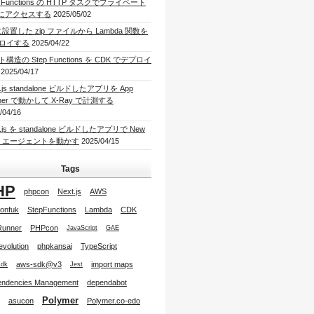
p Functions の HTTP タスクでプライベート
I にアクセスする
2025/05/02
に設置した zip ファイルから Lambda 関数を
ロイする
2025/04/22
構造の Step Functions を CDK でデプロイ
2025/04/17
t.js standalone ビルドしたアプリを App
ner で動かして X-Ray で計測する
/04/16
t.js を standalone ビルドしたアプリで New
lic エージェントを動かす
2025/04/15
Tags
HP
phpcon
Next.js
AWS
onfuk
StepFunctions
Lambda
CDK
Runner
PHPcon
JavaScript
GAE
tevolution
phpkansai
TypeScript
aws-sdk@v3
import maps
sdk
Jest
ndencies Management
dependabot
Polymer
asucon
Polymer.co-edo