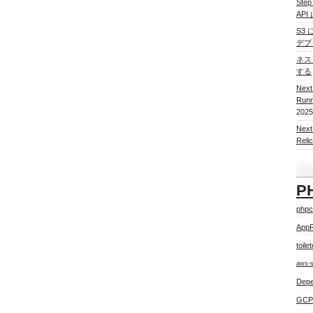
Ste
AP
S3 
デプ
ネスト
する
Nex
Run
2025
Nex
Re
P
phpc
App
toile
aws-
Depe
GCP