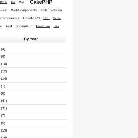
CakePHP
WoT
IMEN
IoT
Fest
WebComponents
ToiletEvolution
 Components
CakePHP3
BDD
Behat
re
Test
phpmatsuri
CoverFlow
Flex
By Year
(4)
(9)
(10)
(12)
(14)
(1)
(6)
(41)
(31)
(7)
(5)
(13)
(14)