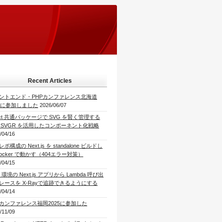
Recent Articles
ントエンド・PHPカンファレンス北海道
26に参加しました
2026/06/07
act 共通パッケージで SVG を賢く管理する
 SVGR を活用したコンポーネント化戦略
/04/16
ポ構成の Next.js を standalone ビルドし
Docker で動かす（404エラー対策）
/04/15
 環境の Next.js アプリから Lambda 呼び出
レースを X-Rayで追跡できるようにする
/04/14
Pカンファレンス福岡2025に参加した
/11/09