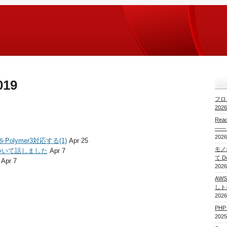
019
フロ
20
Re
——
2026
ドをPolymer3対応する(1)
Apr 25
モノレ
について話しました
Apr 7
て 
Apr 7
2026
AWS
しト
2026
PH
2025