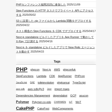
PHPカンファレンス福岡2025に参加した
2025/11/09
Step Functions の HTTP タスクでプライベート API にアクセス
する
2025/05/02
S3 に設置した zip ファイルから Lambda 関数をデプロイする
2025/04/22
ネスト構造の Step Functions を CDK でデプロイする
2025/04/17
Next.js standalone ビルドしたアプリを App Runner で動かして
X-Ray で計測する
2025/04/16
Next.js を standalone ビルドしたアプリで New Relic エージェン
トを動かす
2025/04/15
Tags
PHP
phpcon
Next.js
AWS
phpconfuk
StepFunctions
Lambda
CDK
AppRunner
PHPcon
toiletevolution
phpkansai
TypeScript
JavaScript
GAE
aws-sdk@v3
import maps
aws-sdk
Jest
Dependencies Management
dependabot
GCP
asucon
Polymer
Polymer.co-edo
WoT
CHIRIMEN
IoT
CakePHP
CakeFest
WebComponents