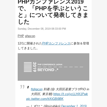
PHPカンファレンス2019
で、「PHPを学ぶというこ
と」について発表してきま
した
Sunday, December 08, 2019 08:33:00 PM
PHP
phpcon
12/1に開催された
PHPカンファレンス
に参加＆登壇
してきました。
#phpcon
到着 (@ 大田区産業プラザPiO in
大田区, 東京都)
https://t.co/ycLLHX1Pwk
pic.twitter.com/ttXiGBi9BK
— しずひこ (@sizuhiko)
December 1, 2019