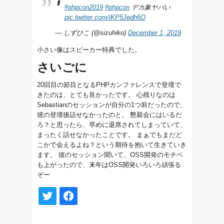
#phpcon2019
#phpcon
デカ象ヤバい
pic.twitter.com/iKP5Jedh6O
— しずひこ (@sizuhiko)
December 1, 2019
小さい像はスピーカー特典でした。
さいごに
20回目の節目となるPHPカンファレンスで登壇で
きたのは、とても良かったです。 心残りなのは
Sebastianのセッションが自分の1つ前だったので、
彼の登壇後話せなかったのと、 懇親会にはいるだ
ろ？と思ったら、早めに退席されてしまっていて、
まったく話せなかったことです。 まぁでもまだど
こかで会えるよね？という期待を抱いて生きていき
ます。 彼のセッション聞いて、OSS開発のモチベ
も上がったので、来年はOSS開発いろいろ頑張る
ぞー