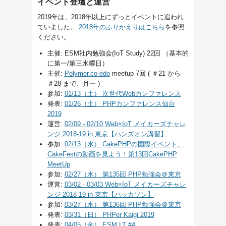
イベント登壇と運営
2019年は、2018年以上にずっとイベントに追われ
ていました。
2018年のふりかえりはこちら
を参照
ください。
主催: ESM社内勉強会(IoT Study) 22回 （基本的
に第一/第三水曜日）
主催:
Polymer.co-edo
meetup 7回 ( ＃21 から
＃28 まで、月一 )
参加:
01/13（土） 次世代Webカンファレンス
発表:
01/26（土） PHPカンファレンス仙台
2019
運営:
02/09 - 02/10 Web×IoT メイカーズチャレ
ンジ 2018-19 in 東京【ハンズオン講習】
参加:
02/13（水） CakePHPの国際イベント、
CakeFestの動画を見よう！第13回CakePHP
MeetUp
参加:
02/27（水） 第135回 PHP勉強会＠東京
運営:
03/02 - 03/03 Web×IoT メイカーズチャレ
ンジ 2018-19 in 東京【ハッカソン】
参加:
03/27（水） 第136回 PHP勉強会＠東京
発表:
03/31（日） PHPer Kaigi 2019
発表:
04/05（金） ESM LT #4