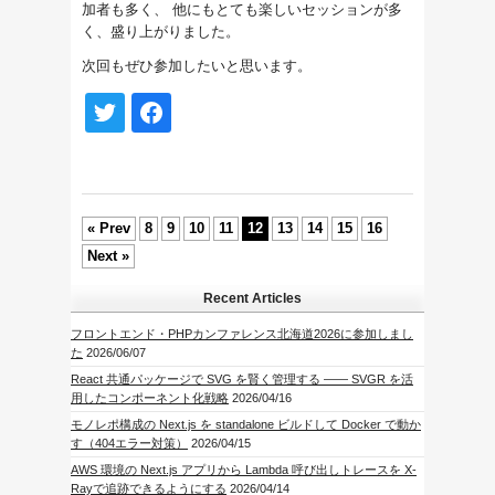
加者も多く、 他にもとても楽しいセッションが多
く、盛り上がりました。
次回もぜひ参加したいと思います。
« Prev
8
9
10
11
12
13
14
15
16
Next »
Recent Articles
フロントエンド・PHPカンファレンス北海道2026に参加しまし
た
2026/06/07
React 共通パッケージで SVG を賢く管理する —— SVGR を活
用したコンポーネント化戦略
2026/04/16
モノレポ構成の Next.js を standalone ビルドして Docker で動か
す（404エラー対策）
2026/04/15
AWS 環境の Next.js アプリから Lambda 呼び出しトレースを X-
Rayで追跡できるようにする
2026/04/14