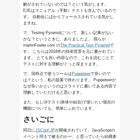
解がされていないのでは？という気がします。
E2Eはマニュアル（手動）テストも含んでいるので
す。 自動化にばかりフォーカスされている気がし
ますね。
で、Testing Pyramidについて、新しい記事がない
かな？というときに、ありましたよ。 我らが
martinFowler.com の
The Practical Test Pyramid
で
す。 こちらは2018年の技術背景を元に書かれてい
ます。 とても良い内容なので、これを読むことで
テストに対する理解がぐっと深まります。
で、現時点で使うツールは
Puppeteer
で良いので
は？という、私の提案で終わります。 Puppeteerが
なぜ良いかというのはスライドに書いてある内容で
理解していただけると思います。
また、もしUIテスト(単体や結合)で使いたい場合の
機能についても、簡単にふれています。
さいごに
同日に
JSConf JP
が開催されていて、JavaScriptの
イベント同士で被るのかー、と思っていたら結構参