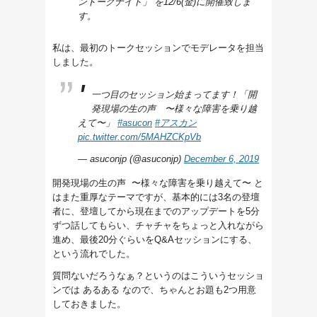
ントークナイト」 を12/6(金)に開催致しま
す。
私は、最初のトークセッションでモデレータを担当
しました。
一つ目のセッション始まってます！「開
発現場の生の声 〜様々な障害を乗り越
えて〜」
#asucon
#アスカン
pic.twitter.com/5MAHZCKpVb
— asuconjp (@asuconjp)
December 6, 2019
開発現場の生の声 〜様々な障害を乗り越えて〜
と
はまた重厚なテーマですが、基本的には3名の登壇
者に、登壇してから現在までのアップデートを5分
ずつ話してもらい、チャチャをちょっと入れながら
進め、最後20分ぐらいをQ&Aセッションにする、
という流れでした。
質問ないだろうなぁ？というのはこういうセッショ
ンでは
あるある
なので、ちゃんとお題も2つ用意
しておきました。