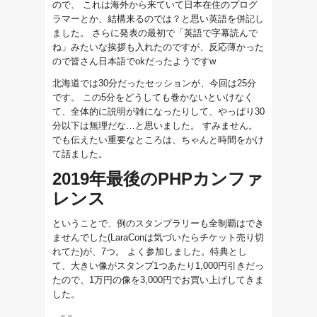
ので、 これは海外から来ていて日本在住のプログ
ラマーとか、結構来るのでは？と思い英語を併記し
ました。 さらに発表の最初で「英語で字幕読んで
ね」みたいな挨拶も入れたのですが、反応薄かった
ので皆さん日本語でokだったようですw
北海道では30分だったセッションが、今回は25分
です。 この5分をどうしても巻かないといけなく
て、全体的に説明が雑になったりして、やっぱり30
分以下は無理だな…と思いました。 すみません。
でも伝えたい重要なところは、ちゃんと時間をかけ
て話ました。
2019年最後のPHPカンファ
レンス
ということで、例のスタンプラリーも全制覇はでき
ませんでした(LaraConは気づいたらチケット売り切
れてた)が、7つ。 よく参加しました。特典とし
て、大きい像がスタンプ1つあたり1,000円引きだっ
たので、1万円の像を3,000円でお買い上げしてきま
した。