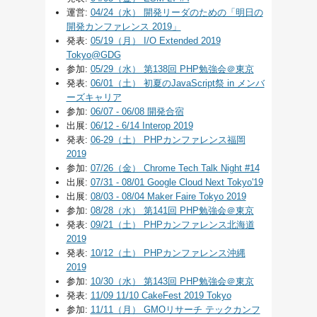
運営:
04/24（水） 開発リーダのための「明日の
開発カンファレンス 2019」
発表:
05/19（月） I/O Extended 2019
Tokyo@GDG
参加:
05/29（水） 第138回 PHP勉強会＠東京
発表:
06/01（土） 初夏のJavaScript祭 in メンバ
ーズキャリア
参加:
06/07 - 06/08 開発合宿
出展:
06/12 - 6/14 Interop 2019
発表:
06-29（土） PHPカンファレンス福岡
2019
参加:
07/26（金） Chrome Tech Talk Night #14
出展:
07/31 - 08/01 Google Cloud Next Tokyo'19
出展:
08/03 - 08/04 Maker Faire Tokyo 2019
参加:
08/28（水） 第141回 PHP勉強会＠東京
発表:
09/21（土） PHPカンファレンス北海道
2019
発表:
10/12（土） PHPカンファレンス沖縄
2019
参加:
10/30（水） 第143回 PHP勉強会＠東京
発表:
11/09 11/10 CakeFest 2019 Tokyo
参加:
11/11（月） GMOリサーチ テックカンフ