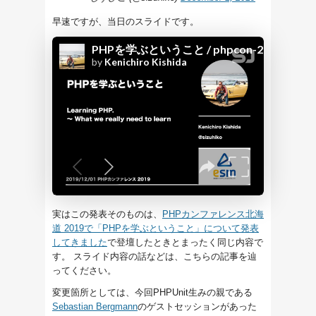
早速ですが、当日のスライドです。
実はこの発表そのものは、
PHPカンファレンス北海
道 2019で「PHPを学ぶということ」について発表
してきました
で登壇したときとまったく同じ内容で
す。 スライド内容の話などは、こちらの記事を辿
ってください。
変更箇所としては、今回PHPUnit生みの親である
Sebastian Bergmann
のゲストセッションがあった