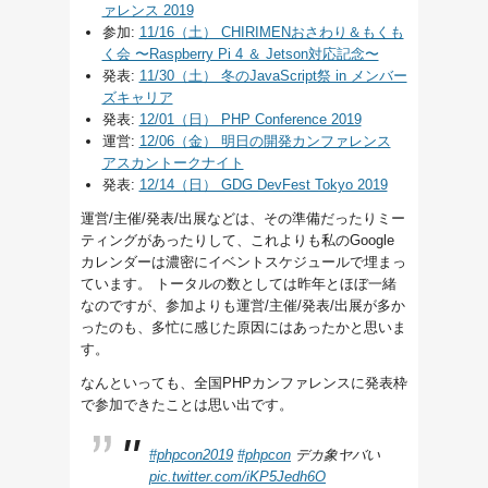
ァレンス 2019
参加:
11/16（土） CHIRIMENおさわり＆もくも
く会 〜Raspberry Pi 4 ＆ Jetson対応記念〜
発表:
11/30（土） 冬のJavaScript祭 in メンバー
ズキャリア
発表:
12/01（日） PHP Conference 2019
運営:
12/06（金） 明日の開発カンファレンス
アスカントークナイト
発表:
12/14（日） GDG DevFest Tokyo 2019
運営/主催/発表/出展などは、その準備だったりミー
ティングがあったりして、これよりも私のGoogle
カレンダーは濃密にイベントスケジュールで埋まっ
ています。 トータルの数としては昨年とほぼ一緒
なのですが、参加よりも運営/主催/発表/出展が多か
ったのも、多忙に感じた原因にはあったかと思いま
す。
なんといっても、全国PHPカンファレンスに発表枠
で参加できたことは思い出です。
#phpcon2019
#phpcon
デカ象ヤバい
pic.twitter.com/iKP5Jedh6O