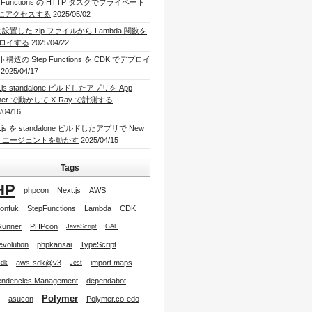
p Functions の HTTP タスクでプライベート
I にアクセスする
2025/05/02
に設置した zip ファイルから Lambda 関数を
ロイする
2025/04/22
構造の Step Functions を CDK でデプロイ
2025/04/17
t.js standalone ビルドしたアプリを App
ner で動かして X-Ray で計測する
/04/16
t.js を standalone ビルドしたアプリで New
lic エージェントを動かす
2025/04/15
Tags
HP
phpcon
Next.js
AWS
onfuk
StepFunctions
Lambda
CDK
Runner
PHPcon
JavaScript
GAE
tevolution
phpkansai
TypeScript
aws-sdk@v3
import maps
sdk
Jest
ndencies Management
dependabot
Polymer
asucon
Polymer.co-edo