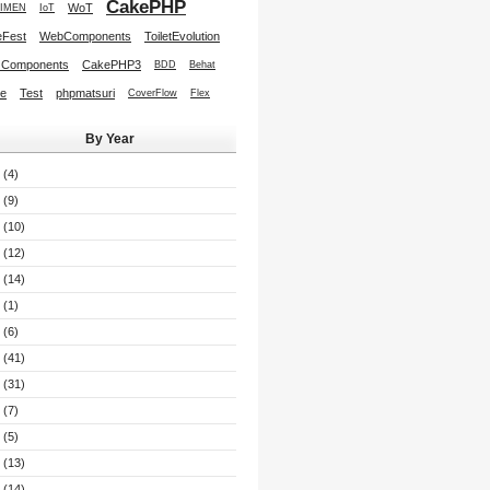
CakePHP
WoT
IMEN
IoT
Fest
WebComponents
ToiletEvolution
 Components
CakePHP3
BDD
Behat
re
Test
phpmatsuri
CoverFlow
Flex
By Year
(4)
(9)
(10)
(12)
(14)
(1)
(6)
(41)
(31)
(7)
(5)
(13)
(14)