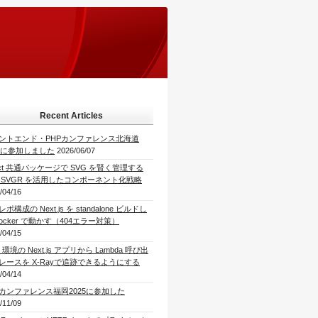
Recent Articles
ントエンド・PHPカンファレンス北海道
26に参加しました
2026/06/07
act 共通パッケージで SVG を賢く管理する
 SVGR を活用したコンポーネント化戦略
/04/16
ポ構成の Next.js を standalone ビルドし
Docker で動かす（404エラー対策）
/04/15
 環境の Next.js アプリから Lambda 呼び出
レースを X-Rayで追跡できるようにする
/04/14
Pカンファレンス福岡2025に参加した
/11/09