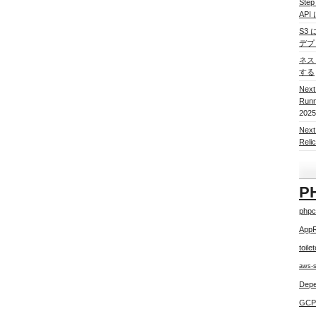
Ste
AP
S3 
デプ
ネスト
する
Nex
Run
2025
Nex
Re
P
phpc
App
toile
aws-
Depe
GCP