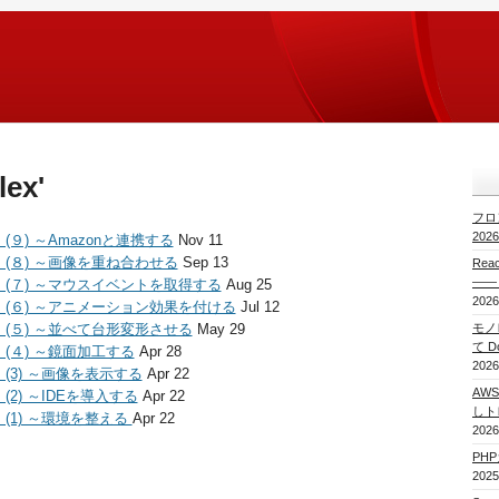
lex'
フロ
20
る (９) ～Amazonと連携する
Nov 11
作る (８) ～画像を重ね合わせる
Sep 13
Re
——
を作る (７) ～マウスイベントを取得する
Aug 25
2026
を作る (６) ～アニメーション効果を付ける
Jul 12
作る (５) ～並べて台形変形させる
May 29
モノレ
て 
る (４) ～鏡面加工する
Apr 28
2026
る (3) ～画像を表示する
Apr 22
AWS
 (2) ～IDEを導入する
Apr 22
しト
る (1) ～環境を整える
Apr 22
2026
PH
2025