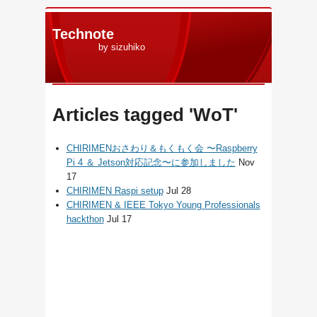
Technote
by sizuhiko
Articles tagged 'WoT'
CHIRIMENおさわり＆もくもく会 〜Raspberry
Pi 4 ＆ Jetson対応記念〜に参加しました
Nov
17
CHIRIMEN Raspi setup
Jul 28
CHIRIMEN & IEEE Tokyo Young Professionals
hackthon
Jul 17