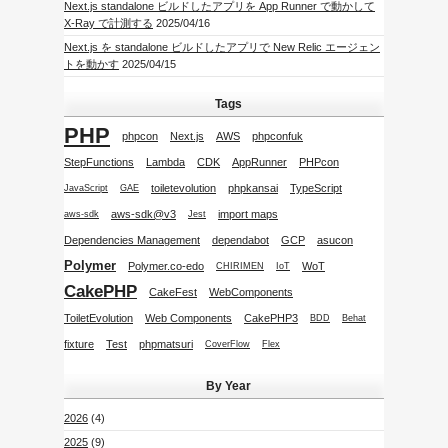
Next.js standalone ビルドしたアプリを App Runner で動かして
X-Ray で計測する
2025/04/16
Next.js を standalone ビルドしたアプリで New Relic エージェン
トを動かす
2025/04/15
Tags
PHP
phpcon
Next.js
AWS
phpconfuk
StepFunctions
Lambda
CDK
AppRunner
PHPcon
toiletevolution
phpkansai
TypeScript
JavaScript
GAE
aws-sdk@v3
import maps
aws-sdk
Jest
Dependencies Management
dependabot
GCP
asucon
Polymer
Polymer.co-edo
WoT
CHIRIMEN
IoT
CakePHP
CakeFest
WebComponents
ToiletEvolution
Web Components
CakePHP3
BDD
Behat
fixture
Test
phpmatsuri
CoverFlow
Flex
By Year
2026
(4)
2025
(9)