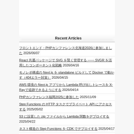
Recent Articles
フロントエンド・PHPカンファレンス北海道2026に参加しまし
た
2026/06/07
React 共通パッケージで SVG を賢く管理する —— SVGR を活
用したコンポーネント化戦略
2026/04/16
モノレポ構成の Next.js を standalone ビルドして Docker で動か
す（404エラー対策）
2026/04/15
AWS 環境の Next.js アプリから Lambda 呼び出しトレースを X-
Rayで追跡できるようにする
2026/04/14
PHPカンファレンス福岡2025に参加した
2025/11/09
Step Functions の HTTP タスクでプライベート API にアクセス
する
2025/05/02
S3 に設置した zip ファイルから Lambda 関数をデプロイする
2025/04/22
ネスト構造の Step Functions を CDK でデプロイする
2025/04/17