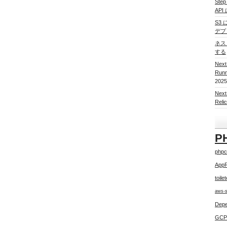
Ste
AP
S3 
デプ
ネスト
する
Nex
Run
2025
Nex
Re
P
phpc
App
toile
aws-
Depe
GCP