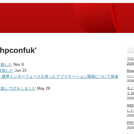
phpconfuk'
フロ
20
参加した
Nov 9
に参加した
Jun 23
Re
——
で、 標準インターフェースを使ったアプリケーション開発について発表
2026
参加してLTをしました
May 29
モノレ
て 
2026
AWS
しト
2026
PH
2025