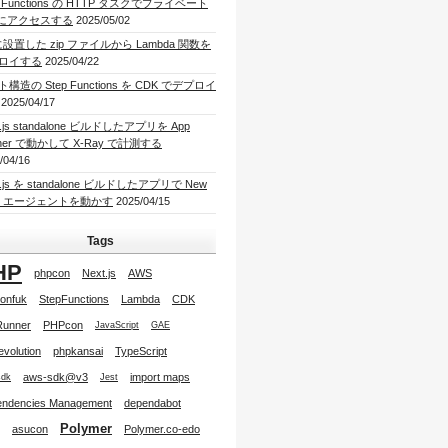
p Functions の HTTP タスクでプライベート
I にアクセスする
2025/05/02
に設置した zip ファイルから Lambda 関数を
ロイする
2025/04/22
構造の Step Functions を CDK でデプロイ
2025/04/17
t.js standalone ビルドしたアプリを App
ner で動かして X-Ray で計測する
/04/16
t.js を standalone ビルドしたアプリで New
lic エージェントを動かす
2025/04/15
Tags
HP
phpcon
Next.js
AWS
onfuk
StepFunctions
Lambda
CDK
Runner
PHPcon
JavaScript
GAE
tevolution
phpkansai
TypeScript
aws-sdk@v3
import maps
sdk
Jest
ndencies Management
dependabot
Polymer
asucon
Polymer.co-edo