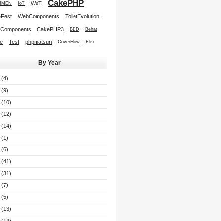
CakePHP
WoT
IMEN
IoT
Fest
WebComponents
ToiletEvolution
 Components
CakePHP3
BDD
Behat
re
Test
phpmatsuri
CoverFlow
Flex
By Year
(4)
(9)
(10)
(12)
(14)
(1)
(6)
(41)
(31)
(7)
(5)
(13)
(14)