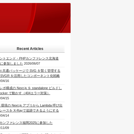
Recent Articles
ントエンド・PHPカンファレンス北海道
26に参加しました
2026/06/07
act 共通パッケージで SVG を賢く管理する
 SVGR を活用したコンポーネント化戦略
/04/16
ポ構成の Next.js を standalone ビルドし
Docker で動かす（404エラー対策）
/04/15
 環境の Next.js アプリから Lambda 呼び出
レースを X-Rayで追跡できるようにする
/04/14
Pカンファレンス福岡2025に参加した
/11/09