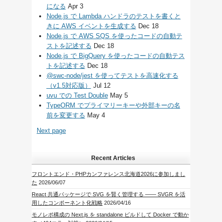
になる
Apr 3
Node.js で Lambda ハンドラのテストを書くと
きに AWS イベントを生成する
Dec 18
Node.js で AWS SQS を使ったコードの自動テ
ストを記述する
Dec 18
Node.js で BigQuery を使ったコードの自動テス
トを記述する
Dec 18
@swc-node/jest を使ってテストを高速化する
（v1.5対応版）
Jul 12
uvu での Test Double
May 5
TypeORM でプライマリーキーや外部キーの名
前を変更する
May 4
Next page
Recent Articles
フロントエンド・PHPカンファレンス北海道2026に参加しまし
た
2026/06/07
React 共通パッケージで SVG を賢く管理する —— SVGR を活
用したコンポーネント化戦略
2026/04/16
モノレポ構成の Next.js を standalone ビルドして Docker で動か