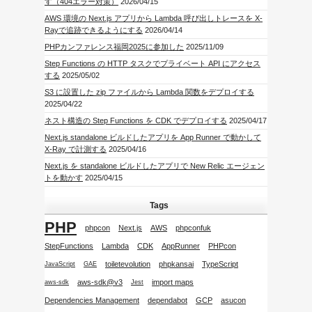
す（404エラー対策）
2026/04/15
AWS 環境の Next.js アプリから Lambda 呼び出しトレースを X-
Rayで追跡できるようにする
2026/04/14
PHPカンファレンス福岡2025に参加した
2025/11/09
Step Functions の HTTP タスクでプライベート API にアクセス
する
2025/05/02
S3 に設置した zip ファイルから Lambda 関数をデプロイする
2025/04/22
ネスト構造の Step Functions を CDK でデプロイする
2025/04/17
Next.js standalone ビルドしたアプリを App Runner で動かして
X-Ray で計測する
2025/04/16
Next.js を standalone ビルドしたアプリで New Relic エージェン
トを動かす
2025/04/15
Tags
PHP
phpcon
Next.js
AWS
phpconfuk
StepFunctions
Lambda
CDK
AppRunner
PHPcon
toiletevolution
phpkansai
TypeScript
JavaScript
GAE
aws-sdk@v3
import maps
aws-sdk
Jest
Dependencies Management
dependabot
GCP
asucon