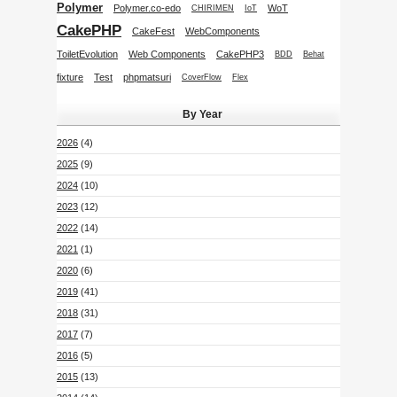
Polymer
Polymer.co-edo
WoT
CHIRIMEN
IoT
CakePHP
CakeFest
WebComponents
ToiletEvolution
Web Components
CakePHP3
BDD
Behat
fixture
Test
phpmatsuri
CoverFlow
Flex
By Year
2026
(4)
2025
(9)
2024
(10)
2023
(12)
2022
(14)
2021
(1)
2020
(6)
2019
(41)
2018
(31)
2017
(7)
2016
(5)
2015
(13)