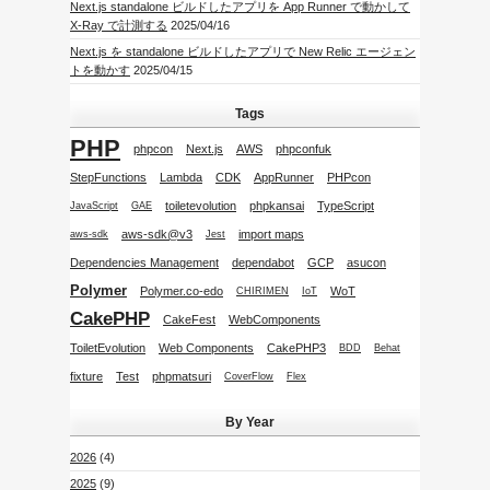
Next.js standalone ビルドしたアプリを App Runner で動かして
X-Ray で計測する
2025/04/16
Next.js を standalone ビルドしたアプリで New Relic エージェン
トを動かす
2025/04/15
Tags
PHP
phpcon
Next.js
AWS
phpconfuk
StepFunctions
Lambda
CDK
AppRunner
PHPcon
toiletevolution
phpkansai
TypeScript
JavaScript
GAE
aws-sdk@v3
import maps
aws-sdk
Jest
Dependencies Management
dependabot
GCP
asucon
Polymer
Polymer.co-edo
WoT
CHIRIMEN
IoT
CakePHP
CakeFest
WebComponents
ToiletEvolution
Web Components
CakePHP3
BDD
Behat
fixture
Test
phpmatsuri
CoverFlow
Flex
By Year
2026
(4)
2025
(9)