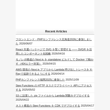
Recent Articles
フロントエンド・PHPカンファレンス北海道2026に参加しまし
た
2026/06/07
React 共通パッケージで SVG を賢く管理する —— SVGR を活
用したコンポーネント化戦略
2026/04/16
モノレポ構成の Next.js を standalone ビルドして Docker で動か
す（404エラー対策）
2026/04/15
AWS 環境の Next.js アプリから Lambda 呼び出しトレースを X-
Rayで追跡できるようにする
2026/04/14
PHPカンファレンス福岡2025に参加した
2025/11/09
Step Functions の HTTP タスクでプライベート API にアクセス
する
2025/05/02
S3 に設置した zip ファイルから Lambda 関数をデプロイする
2025/04/22
ネスト構造の Step Functions を CDK でデプロイする
2025/04/17