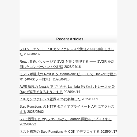
Recent Articles
フロントエンド・PHPカンファレンス北海道2026に参加しまし
た
2026/06/07
React 共通パッケージで SVG を賢く管理する —— SVGR を活
用したコンポーネント化戦略
2026/04/16
モノレポ構成の Next.js を standalone ビルドして Docker で動か
す（404エラー対策）
2026/04/15
AWS 環境の Next.js アプリから Lambda 呼び出しトレースを X-
Rayで追跡できるようにする
2026/04/14
PHPカンファレンス福岡2025に参加した
2025/11/09
Step Functions の HTTP タスクでプライベート API にアクセス
する
2025/05/02
S3 に設置した zip ファイルから Lambda 関数をデプロイする
2025/04/22
ネスト構造の Step Functions を CDK でデプロイする
2025/04/17