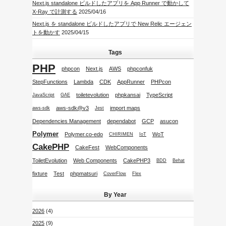
Next.js standalone ビルドしたアプリを App Runner で動かして
X-Ray で計測する
2025/04/16
Next.js を standalone ビルドしたアプリで New Relic エージェン
トを動かす
2025/04/15
Tags
PHP
phpcon
Next.js
AWS
phpconfuk
StepFunctions
Lambda
CDK
AppRunner
PHPcon
toiletevolution
phpkansai
TypeScript
JavaScript
GAE
aws-sdk@v3
import maps
aws-sdk
Jest
Dependencies Management
dependabot
GCP
asucon
Polymer
Polymer.co-edo
WoT
CHIRIMEN
IoT
CakePHP
CakeFest
WebComponents
ToiletEvolution
Web Components
CakePHP3
BDD
Behat
fixture
Test
phpmatsuri
CoverFlow
Flex
By Year
2026
(4)
2025
(9)