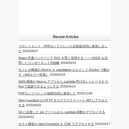
Recent Articles
フロントエンド・PHPカンファレンス北海道2026に参加しまし
た
2026/06/07
React 共通パッケージで SVG を賢く管理する —— SVGR を活
用したコンポーネント化戦略
2026/04/16
モノレポ構成の Next.js を standalone ビルドして Docker で動か
す（404エラー対策）
2026/04/15
AWS 環境の Next.js アプリから Lambda 呼び出しトレースを X-
Rayで追跡できるようにする
2026/04/14
PHPカンファレンス福岡2025に参加した
2025/11/09
Step Functions の HTTP タスクでプライベート API にアクセス
する
2025/05/02
S3 に設置した zip ファイルから Lambda 関数をデプロイする
2025/04/22
ネスト構造の Step Functions を CDK でデプロイする
2025/04/17