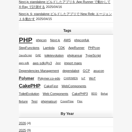
Next.js standalone ビルドしたアプリを App Runner で動かして
X-Ray で計測する
2025/04/16
Next.js を standalone ビルドしたアプリで New Relic エージェン
トを動かす
2025/04/15
Tags
PHP
phpcon
Next.js
AWS
phpconfuk
StepFunctions
Lambda
CDK
AppRunner
PHPcon
toiletevolution
phpkansai
TypeScript
JavaScript
GAE
aws-sdk@v3
import maps
aws-sdk
Jest
Dependencies Management
dependabot
GCP
asucon
Polymer
Polymer.co-edo
WoT
CHIRIMEN
IoT
CakePHP
CakeFest
WebComponents
ToiletEvolution
Web Components
CakePHP3
BDD
Behat
fixture
Test
phpmatsuri
CoverFlow
Flex
By Year
2026
(4)
2025
(9)