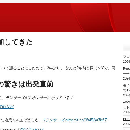
に参加してきた
フロ
20
すべて廻ることにしたので、2年ぶり。 なんと2年前と同じN.Yで、同
Re
——
2026
7最初の驚きは出発直前
モノレ
て 
2026
見たら、ランサーズがスポンサーになっている！
AWS
7年6月7日
しト
2026
PH
ーに名乗りを上げました。
#ランサーズ
https://t.co/3b4BNnTwLT
2025
kajiman)
2017年6月7日