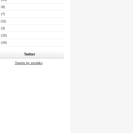
(6)
(7)
(11)
(3)
(10)
(16)
Twitter
Tweets by sizuhiko