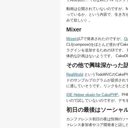
動画は公開されていないのですが、Mar
っているか、という内容で、生き方
みて欲しい）。
Mixer
Mixer
はLTで発表されたのですが、
O
CLI(composer)をほとんど使
ラグインを追加するためのUIです。
体的な計画はないようです。 Cak
その他で興味深かった
RealWorld
というTodoMVCのCa
ドのサンプルプログラムが提供されて
に適していそうです。リンクをたど
IDE Helper plugin for CakePHP
。PH
いので試していないのですが、デモ
初日の最後はソーシャ
カンファレンス初日の夜は恒例のソー
ァレンス参加者やコア開発者と話した