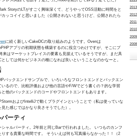
2013
k StoryのLTがすごく興味深くて、どうやってOSS活動に時間をと
2012
がカッコイイと思いました（公開されないと思うけど、公開されたら
2011
2010
2009
ven
に続く新しいCakeDCの取り組みのようです。Ovenは
2008
わずCakePHPアプリの初期状態を構築するのに役立つわけですが、そこにプ
 将来はマーケットプレイスの要素も見据えているそうですが、まだ具
eDCとしては何かビジネスの種になれば良いということなのかなーと。
話
kePHPバックエンドサンプルで、いろいろなフロントエンドとバックエン
いるので、比較評価および他の言語やF/Wでどう書くの？的な学習
ると他のバックエンドのコードやフロントエンドもあります。
PStormおよびIntelliJで動くプラグインということで（私は使っていな
を見た感じではかなり良さそうでした）。
ルパーティ
シャルパーティ。2年前と同じBarで行われました。 いつものカンフ
りする貴重な時間です。 そういえば何も写真撮らなかった！！（2